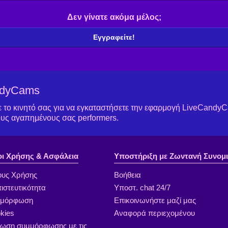
Δεν γίνατε ακόμα μέλος;
Εγγραφείτε!
ndyCams
το κινητό σας για να εγκαταστήσετε την εφαρμογή LiveCandyCa
ους αγαπημένους σας performers.
ι Χρήσης & Ασφάλεια
Υποστήριξη με Ζωντανή Συνομι
υς Χρήσης
Βοήθεια
ιστευτικότητα
Υποστ. chat 24/7
μμόρφωση
Επικοινωνήστε μαζί μας
kies
Αναφορά περιεχομένου
ωση συμμόρφωσης με τις