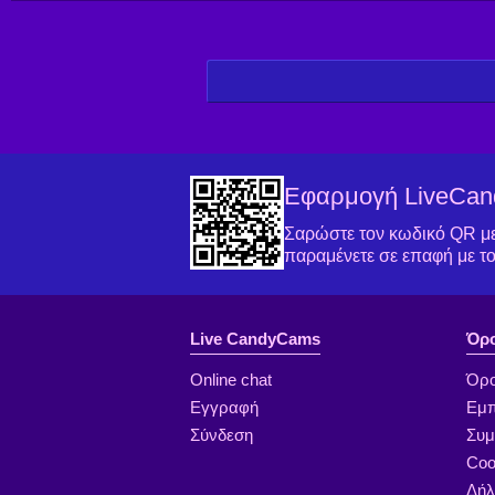
Εφαρμογή LiveCa
Σαρώστε τον κωδικό QR με 
παραμένετε σε επαφή με τ
Live CandyCams
Όρο
Online chat
Όρο
Εγγραφή
Εμπ
Σύνδεση
Συ
Coo
Δήλ