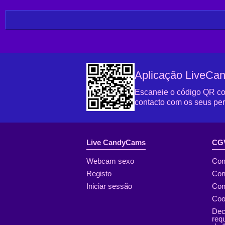
Aplicação LiveC
Escaneie o código QR com
contacto com os seus perf
Live CandyCams
CGV
Webcam sexo
Con
Registo
Con
Iniciar sessão
Con
Coo
Dec
req